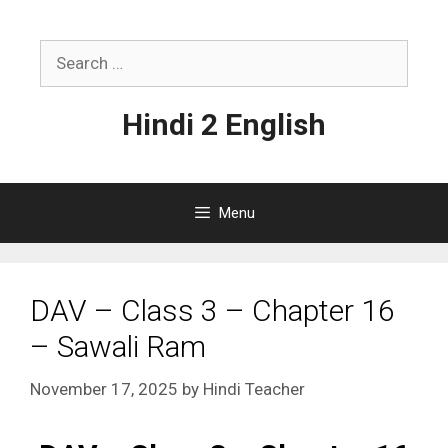
Skip
to
Search
content
for:
Hindi 2 English
Menu
DAV – Class 3 – Chapter 16
– Sawali Ram
November 17, 2025
by
Hindi Teacher