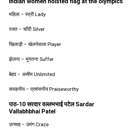
Indian women hoisted flag at the olympics
महिला – स्त्री Lady
रजत – चाँदी Silver
खिलाड़ी – खेलनेवाला Player
झेलना – भुगतना Suffer
बेहद – असीम Unlimited
सराहनीय – प्रशंसनीय Praiseworthy
पाठ-10 सरदार वल्लभभाई पटेल Sardar
Vallabhbhai Patel
उत्साह – उमंग Craze