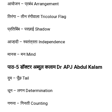
आयोजन – प्रबंध Arrangement
तिरंगा – तीन रंगोंवाला Tricolour Flag
प्रतिबिंब – परछाई Shadow
आजा़दी – स्वतंत्रता Independence
मानस – मन Mind
पाठ-5 डॉक्टर अब्दुल कलाम Dr APJ Abdul Kalam
दुम – पूँछ Tail
धून – लगन Determination
गणना – गिनती Counting