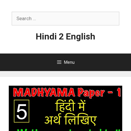
Skip
to
Search
content
for:
Hindi 2 English
Menu