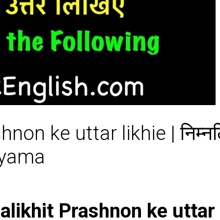
on ke uttar likhie | निम्नलिख
hyama
likhit Prashnon ke uttar 