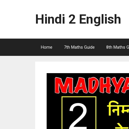
Skip
to
Hindi 2 English
content
Home
7th Maths Guide
8th Maths G