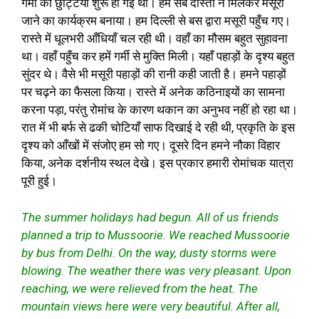
गर्मी की छुट्टियाँ शुरू हो गई थी। हम सब दोस्तों ने मिलकर मसूरी
जाने का कार्यक्रम बनाया। हम दिल्ली से बस द्वारा मसूरी पहुँच गए।
रास्ते में धूलभरी आँधियाँ चल रही थी। वहाँ का मौसम बहुत सुहावना
था। वहाँ पहुँच कर हमें गर्मी से मुक्ति मिली। यहाँ पहाड़ों के दृश्य बहुत
सुंदर थे। वैसे भी मसूरी पहाड़ों की रानी कही जाती है। हमने पहाड़ों
पर चढ़ने का फैसला किया। रास्ते में अनेक कठिनाइयों का सामना
करना पड़ा, परंतु रोमांच के कारण थकान का अनुभव नहीं हो रहा था।
रात में भी बर्फ से ढकी चोटियाँ साफ दिखाई दे रही थी, प्रकृति के इस
दृश्य को आँखों में संजोए हम सो गए। दूसरे दिन हमने नौका विहार
किया, अनेक दर्शनीय स्थल देखे। इस प्रकार हमारी रोमांचक यात्रा
पूरी हुई।
The summer holidays had begun. All of us friends
planned a trip to Mussoorie. We reached Mussoorie
by bus from Delhi. On the way, dusty storms were
blowing. The weather there was very pleasant. Upon
reaching, we were relieved from the heat. The
mountain views here were very beautiful. After all,