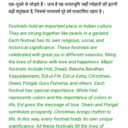
एक-दूसरे से जोड़ते हैं। धन्य है यह भारतभूमि जहाँ त्योहारों की इतनी
बड़ी श्रृंखला है, जिससे भारतवर्ष पूरे वर्ष प्रकाशित रहता है।
Festivals hold an important place in Indian culture.
They are strung together like pearls in a garland.
Each festival has its own religious, social, and
historical significance. These festivals are
celebrated with great joy in different seasons, filling
the lives of Indians with love and happiness. Major
festivals include Holi, Diwali, Raksha Bandhan,
Vijayadashami, Eid-ul-Fitr, Eid-ul-Azha, Christmas,
Onam, Pongal, Guru Purnima, and others. Each
festival has special importance. While Holi
represents colors and the importance of colors in
life, Eid gives the message of love. Onam and Pongal
symbolize prosperity. Christmas brings rhythm to
life. In this way, every festival holds its own unique
significance. All these festivals fill the lives of