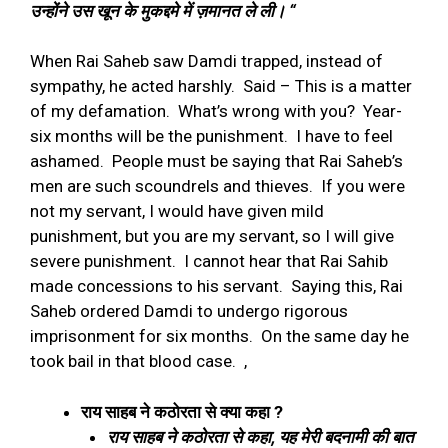
उन्होंने उस खून के मुकद्दमे में ज़मानत ले ली।
“
When Rai Saheb saw Damdi trapped, instead of
sympathy, he acted harshly.
Said – This is a matter
of my defamation.
What’s wrong with you?
Year-
six months will be the punishment.
I have to feel
ashamed.
People must be saying that Rai Saheb’s
men are such scoundrels and thieves.
If you were
not my servant, I would have given mild
punishment, but you are my servant, so I will give
severe punishment.
I cannot hear that Rai Sahib
made concessions to his servant.
Saying this, Rai
Saheb ordered Damdi to undergo rigorous
imprisonment for six months.
On the same day he
took bail in that blood case.
,
राय साहब ने कठोरता से क्या कहा
?
राय साहब ने कठोरता से कहा
,
यह मेरी बदनामी की बात