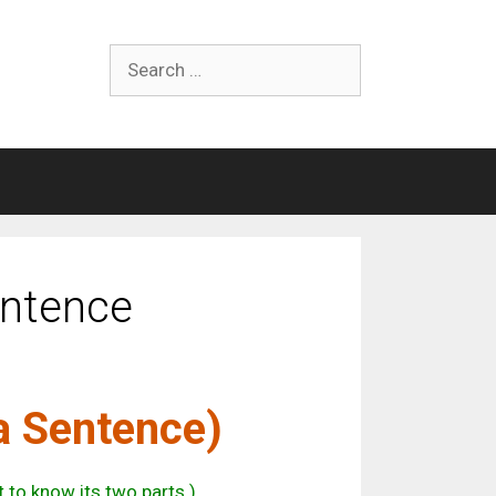
Search
for:
entence
 a Sentence)
 to know its two parts.)