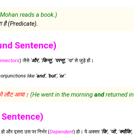
(Mohan reads a book.)
 है (Predicate).
nd Sentence)
nnectors
) जैसे
‘
और
‘, ‘
किन्तु
‘, ‘
परन्तु
‘, ‘या
‘
से जुड़े हों।
njunctions like ‘
and
‘, ‘
but
‘, ‘
or
‘.
ो लौट आया।
(He went in the morning
and
returned in
 Sentence)
) हो और दूसरा उस पर निर्भर (
Dependent
) हो। ये अक्सर
‘
कि
‘, ‘
जो
‘, ‘
क्योंकि
‘, 