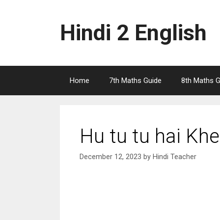
Skip
to
Hindi 2 English
content
Home
7th Maths Guide
8th Maths G
Hu tu tu hai Khel
December 12, 2023
by
Hindi Teacher