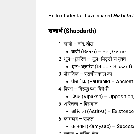
Hello students I have shared
Hu tu tu h
शब्दार्थ (Shabdarth)
बाजी
–
दाँव
,
खेल
बाजी
(Baazi) – Bet, Game
धूल
–
धूसरित
–
धूल
–
मिट्टी से युक्त
धूल
–
धूसरित
(Dhool-Dhusarit) 
पौराणिक
–
प्राचीनकाल का
पौराणिक
(Pauranik) – Ancient
विपक्ष
–
विरूद्ध पक्ष
,
विरोधी
विपक्ष
(Vipaksh) – Opposition
अस्तित्व
–
विद्यमान
अस्तित्व
(Astitva) – Existence
कामयाब
–
सफल
कामयाब
(Kamyaab) – Success
वर्चस्व
–
शक्ति
,
तेज़