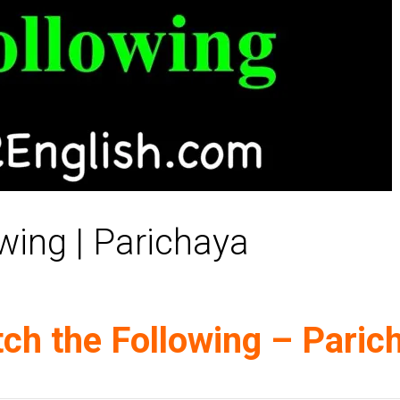
wing | Parichaya
ch the Following – Paric