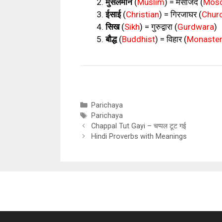
मुसलमान
(
Muslim
) =
मसजिद
(
Mos
ईसाई
(
Christian
) =
गिरजाघर
(
Chur
सिख
(
Sikh
) =
गुरुद्वारा
(
Gurdwara
)
बौद्ध
(
Buddhist
) =
विहार
(
Monaste
Categories
Parichaya
Tags
Parichaya
Chappal Tut Gayi – चप्पल टूट गई
Hindi Proverbs with Meanings