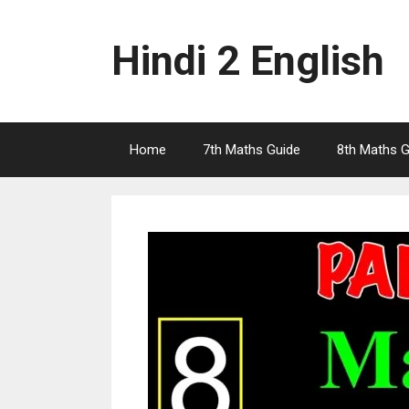
Skip
to
Hindi 2 English
content
Home
7th Maths Guide
8th Maths G