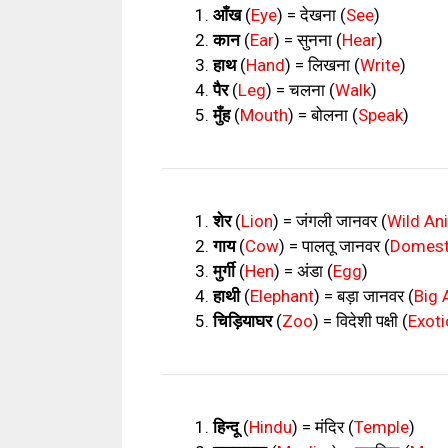
आँख
(
Eye
) =
देखना
(
See
)
कान
(
Ear
) =
सुनना
(
Hear
)
हाथ
(
Hand
) =
लिखना
(
Write
)
पैर
(
Leg
) =
चलना
(
Walk
)
मुँह
(
Mouth
) =
बोलना
(
Speak
)
शेर
(
Lion
) =
जंगली जानवर
(
Wild An
गाय
(
Cow
) =
पालतू जानवर
(
Domest
मुर्गी
(
Hen
) =
अंडा
(
Egg
)
हाथी
(
Elephant
) =
बड़ा जानवर
(
Big 
चिड़ियाघर
(
Zoo
) =
विदेशी पक्षी
(
Exoti
हिन्दू
(
Hindu
) =
मंदिर
(
Temple
)