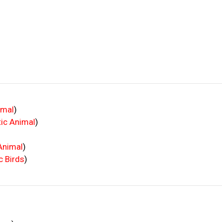
imal
)
ic Animal
)
Animal
)
c Birds
)