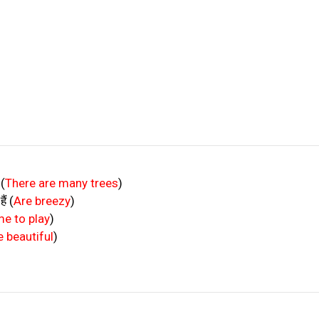
(
There are many trees
)
ैं
(
Are breezy
)
e to play
)
e beautiful
)