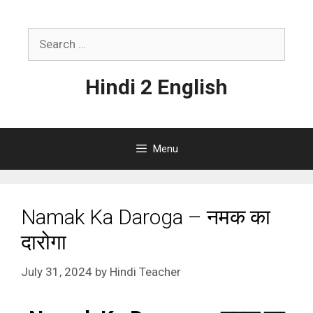
Skip
to
Search
content
for:
Hindi 2 English
Menu
Namak Ka Daroga – नमक का
दारोगा
July 31, 2024
by
Hindi Teacher