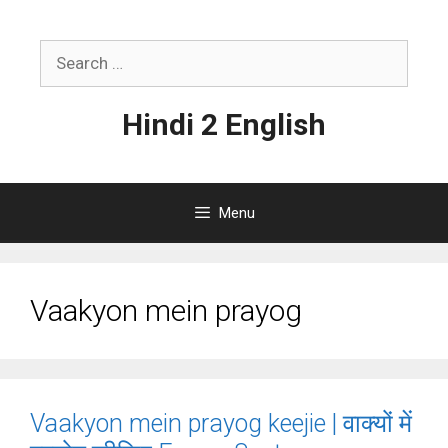
Skip
to
Search
content
for:
Hindi 2 English
Menu
Vaakyon mein prayog
Vaakyon mein prayog keejie | वाक्यों में